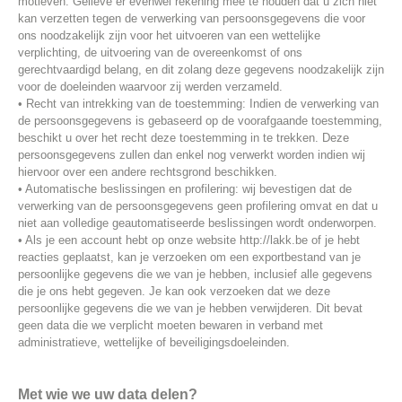
motieven. Gelieve er evenwel rekening mee te houden dat u zich niet
kan verzetten tegen de verwerking van persoonsgegevens die voor
ons noodzakelijk zijn voor het uitvoeren van een wettelijke
verplichting, de uitvoering van de overeenkomst of ons
gerechtvaardigd belang, en dit zolang deze gegevens noodzakelijk zijn
voor de doeleinden waarvoor zij werden verzameld.
• Recht van intrekking van de toestemming: Indien de verwerking van
de persoonsgegevens is gebaseerd op de voorafgaande toestemming,
beschikt u over het recht deze toestemming in te trekken. Deze
persoonsgegevens zullen dan enkel nog verwerkt worden indien wij
hiervoor over een andere rechtsgrond beschikken.
• Automatische beslissingen en profilering: wij bevestigen dat de
verwerking van de persoonsgegevens geen profilering omvat en dat u
niet aan volledige geautomatiseerde beslissingen wordt onderworpen.
• Als je een account hebt op onze website http://lakk.be of je hebt
reacties geplaatst, kan je verzoeken om een exportbestand van je
persoonlijke gegevens die we van je hebben, inclusief alle gegevens
die je ons hebt gegeven. Je kan ook verzoeken dat we deze
persoonlijke gegevens die we van je hebben verwijderen. Dit bevat
geen data die we verplicht moeten bewaren in verband met
administratieve, wettelijke of beveiligingsdoeleinden.
Met wie we uw data delen?