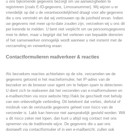
u ons bijkomende gegevens bezorgt om uw aanwezigheden te
registreren (zoals E-ID-gegevens, Limosanummer). Wij wijzen u er
vriendelijk op dat u de verantwoordelijkheid draagt voor alle gegevens
die u ons verstrekt en dat wij vertrouwen op de juistheid ervan. Indien
uw gegevens niet meer up-to-date zouden zijn, verzoeken wij u ons dit
per kerende te melden. U bent niet verplicht om uw persoonsgegevens
mee te delen, maar u begrijpt dat het verlenen van bepaalde diensten
of het samenwerken onmogelijk wordt wanneer u niet instemt met de
verzameling en verwerking eraan.
Contactformulieren mailverkeer & reacties
Als bezoekers reacties achterlaten op de site, verzamelen we de
gegevens getoond in het reactieformulier, het IP-adres van de
bezoeker en de browser user agent om te helpen spam te detecteren.
U dient zich te realiseren dat het verzenden van e-mailformulieren en
e-mailberichten via onze website http://lakk.be geschiedt met behulp
van een onbeveiligde verbinding. Dit betekent dat verlies, diefstal of
misbruik van de verstuurde gegevens geheel voor risico van de
verzender is. Lakk kan hiervoor niet aansprakelijk gesteld worden. Wilt
u dit risico zeker niet lopen, dan kunt u altijd nog contact met ons
opnemen via de traditionele wijze. De gegevens die u aan ons
doorgeeft via contactformulier of in een e-mailbericht, zullen ook