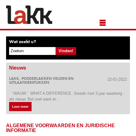
Wat zoekt u?
Nieuws
LAKK, POEDERLAKKEN VELGEN EN
22-01-2022
UITLAATSIERSTUKKEN
' WAUW ' WHAT A DIFFERENCE. Steeds met 3 jaar waarborg -
als nieuw. Bel snel want er...
Lees meer
ALGEMENE VOORWAARDEN EN JURIDISCHE
INFORMATIE