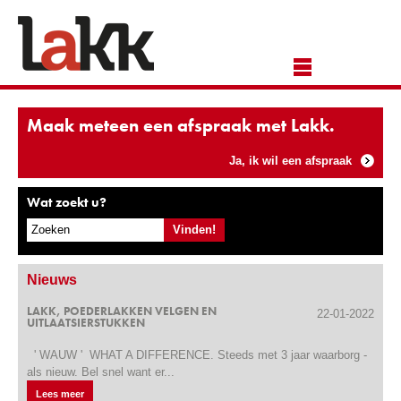
Maak meteen een afspraak met Lakk.
Ja, ik wil een afspraak
Wat zoekt u?
Nieuws
LAKK, POEDERLAKKEN VELGEN EN
22-01-2022
UITLAATSIERSTUKKEN
' WAUW ' WHAT A DIFFERENCE. Steeds met 3 jaar waarborg -
als nieuw. Bel snel want er...
Lees meer