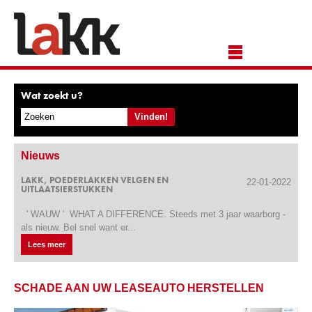
Wat zoekt u?
Nieuws
LAKK, POEDERLAKKEN VELGEN EN
22-01-2022
UITLAATSIERSTUKKEN
' WAUW ' WHAT A DIFFERENCE. Steeds met 3 jaar waarborg -
als nieuw. Bel snel want er...
Lees meer
SCHADE AAN UW LEASEAUTO HERSTELLEN