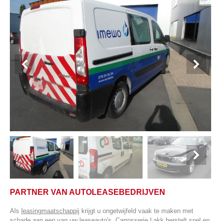
PARTNER VAN AUTOLEASEBEDRIJVEN
Als
leasingmaatschappij
krijgt u ongetwijfeld vaak te maken met
schade aan een van uw leaseauto's. Carrosserie Lakk herstelt snel en