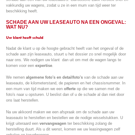
vakkundig uw wagens, zodat u ze in een mum van tijd weer ter
beschikking heeft.
SCHADE AAN UW LEASEAUTO NA EEN ONGEVAL:
WAT NU?
Uw klant heeft schuld
Nadat de klant u op de hoogte gebracht heeft van het ongeval of de
schade aan zijn leaseauto, stuurt u het dossier zo snel mogelijk door
naar ons. We nodigen uw klant dan uit om met de wagen langs te
komen voor een
expertise
.
We nemen
algemene foto's en detailfoto's
van de schade aan uw
leaseauto, de kilometerstand, de papieren en het chassisnummer. In
een mum van tijd maken we een
offerte
op die we samen met de
foto's naar u opsturen. U beslist dan of u de schade al dan niet door
ons laat herstellen.
Na uw akkoord maken we een afspraak om de schade aan uw
leaseauto te herstellen en bestellen we de nodige wisselstukken. U
krijgt uiteraard een
vervangwagen
ter beschikking zolang de
herstelling duurt. Als u dit wenst, komen we uw leasingwagen zelf
ophalen en terugbrengen.