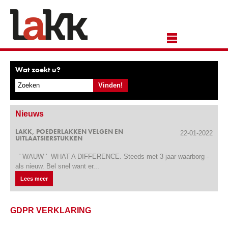
Wat zoekt u?
Nieuws
LAKK, POEDERLAKKEN VELGEN EN
22-01-2022
UITLAATSIERSTUKKEN
' WAUW ' WHAT A DIFFERENCE. Steeds met 3 jaar waarborg -
als nieuw. Bel snel want er...
Lees meer
GDPR VERKLARING