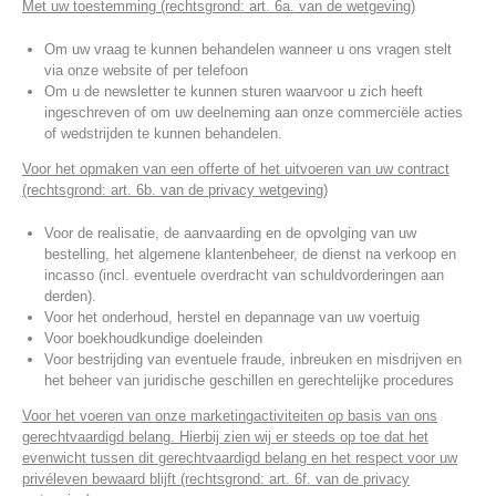
Met uw toestemming (rechtsgrond: art. 6a. van de wetgeving)
Om uw vraag te kunnen behandelen wanneer u ons vragen stelt
via onze website of per telefoon
Om u de newsletter te kunnen sturen waarvoor u zich heeft
ingeschreven of om uw deelneming aan onze commerciële acties
of wedstrijden te kunnen behandelen.
Voor het opmaken van een offerte of het uitvoeren van uw contract
(rechtsgrond: art. 6b. van de privacy wetgeving)
Voor de realisatie, de aanvaarding en de opvolging van uw
bestelling, het algemene klantenbeheer, de dienst na verkoop en
incasso (incl. eventuele overdracht van schuldvorderingen aan
derden).
Voor het onderhoud, herstel en depannage van uw voertuig
Voor boekhoudkundige doeleinden
Voor bestrijding van eventuele fraude, inbreuken en misdrijven en
het beheer van juridische geschillen en gerechtelijke procedures
Voor het voeren van onze marketingactiviteiten op basis van ons
gerechtvaardigd belang. Hierbij zien wij er steeds op toe dat het
evenwicht tussen dit gerechtvaardigd belang en het respect voor uw
privéleven bewaard blijft (rechtsgrond: art. 6f. van de privacy