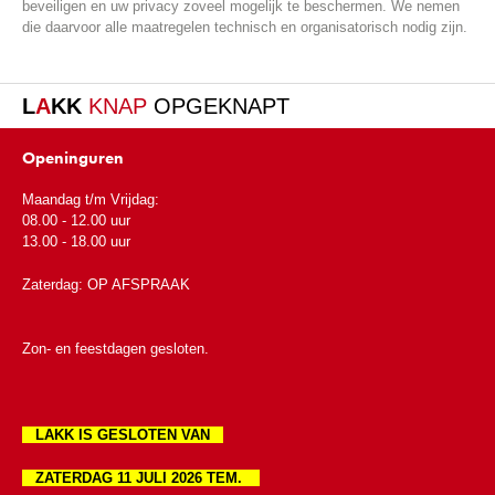
beveiligen en uw privacy zoveel mogelijk te beschermen. We nemen
die daarvoor alle maatregelen technisch en organisatorisch nodig zijn.
L
A
KK
KNAP
OPGEKNAPT
Openinguren
Maandag t/m Vrijdag:
08.00 - 12.00 uur
13.00 - 18.00 uur
Zaterdag: OP AFSPRAAK
Zon- en feestdagen gesloten.
LAKK IS GESLOTEN VAN
ZATERDAG 11 JULI 2026 TEM.