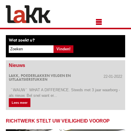
Wat zoekt u?
Nieuws
LAKK, POEDERLAKKEN VELGEN EN
22-01-2022
UITLAATSIERSTUKKEN
' WAUW ' WHAT A DIFFERENCE. Steeds met 3 jaar waarborg -
als nieuw. Bel snel want er...
Lees meer
RICHTWERK STELT UW VEILIGHEID VOOROP