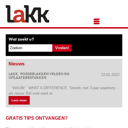
Wat zoekt u?
Nieuws
LAKK, POEDERLAKKEN VELGEN EN
22-01-2022
UITLAATSIERSTUKKEN
' WAUW ' WHAT A DIFFERENCE. Steeds met 3 jaar waarborg -
als nieuw. Bel snel want er...
Lees meer
GRATIS TIPS ONTVANGEN?