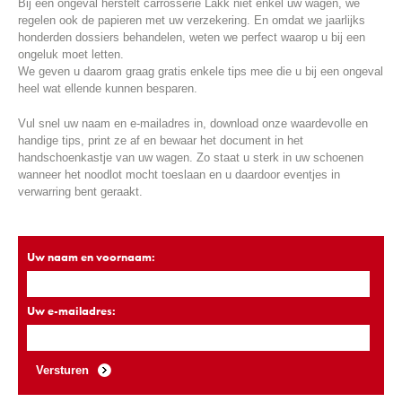
Bij een ongeval herstelt carrosserie Lakk niet enkel uw wagen, we
regelen ook de papieren met uw verzekering. En omdat we jaarlijks
honderden dossiers behandelen, weten we perfect waarop u bij een
ongeluk moet letten.
We geven u daarom graag gratis enkele tips mee die u bij een ongeval
heel wat ellende kunnen besparen.
Vul snel uw naam en e-mailadres in, download onze waardevolle en
handige tips, print ze af en bewaar het document in het
handschoenkastje van uw wagen. Zo staat u sterk in uw schoenen
wanneer het noodlot mocht toeslaan en u daardoor eventjes in
verwarring bent geraakt.
Uw naam en voornaam:
Uw e-mailadres:
Versturen