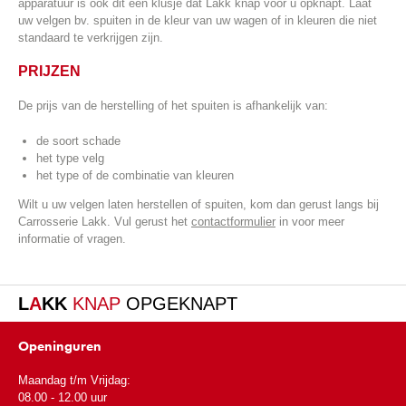
apparatuur is ook dit een klusje dat Lakk knap voor u opknapt. Laat
uw velgen bv. spuiten in de kleur van uw wagen of in kleuren die niet
standaard te verkrijgen zijn.
PRIJZEN
De prijs van de herstelling of het spuiten is afhankelijk van:
de soort schade
het type velg
het type of de combinatie van kleuren
Wilt u uw velgen laten herstellen of spuiten, kom dan gerust langs bij
Carrosserie Lakk. Vul gerust het
contactformulier
in voor meer
informatie of vragen.
L
A
KK
KNAP
OPGEKNAPT
Openinguren
Maandag t/m Vrijdag:
08.00 - 12.00 uur