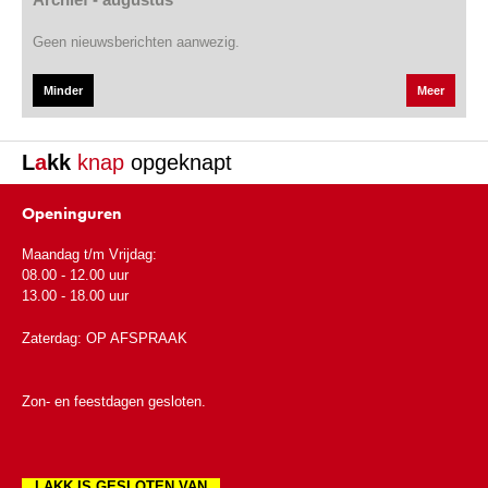
Geen nieuwsberichten aanwezig.
Minder
Meer
L
a
kk
knap
opgeknapt
Openinguren
Maandag t/m Vrijdag:
08.00 - 12.00 uur
13.00 - 18.00 uur
Zaterdag: OP AFSPRAAK
Zon- en feestdagen gesloten.
LAKK IS GESLOTEN VAN